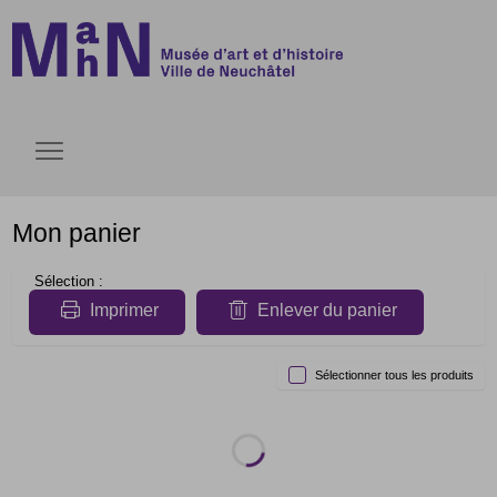
Accèder directement au contenu
Accèder directement au contenu
Ouvrir le menu
Mon panier
Sélection
Imprimer
Enlever du panier
Sélectionner tous les produits